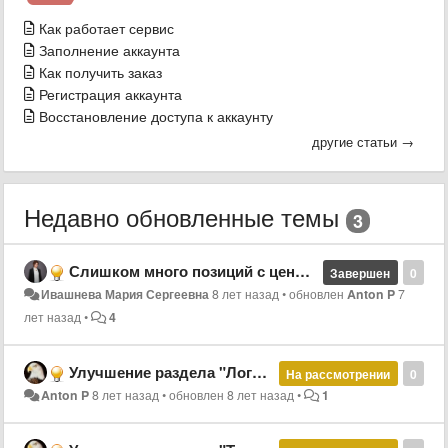
Как работает сервис
Заполнение аккаунта
Как получить заказ
Регистрация аккаунта
Восстановление доступа к аккаунту
другие статьи →
Недавно обновленные темы
3
Слишком много позиций с ценообразованием
Завершен
0
Ивашнева Мария Сергеевна
8 лет назад
•
обновлен
Anton P
7
лет назад
•
4
Улучшение раздела "Логистические услуги"
На рассмотрении
0
Anton P
8 лет назад
•
обновлен
8 лет назад
•
1