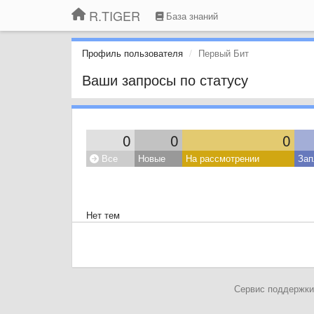
R.TIGER
База знаний
Профиль пользователя
Первый Бит
Ваши запросы по статусу
0
0
0
Все
Новые
На рассмотрении
Зап
Нет тем
Сервис поддержки