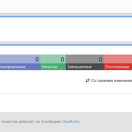
0
0
0
ланированные
Начатые
Завершенные
Отклоненные
Со свежими изменени
 клиентов работает на платформе
UserEcho