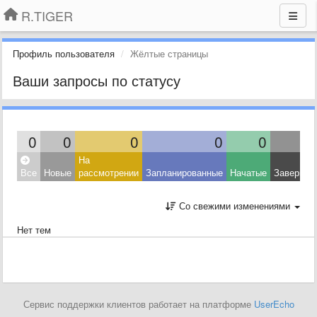
R.TIGER
Профиль пользователя
Жёлтые страницы
Ваши запросы по статусу
0
0
0
0
0
На
Все
Новые
рассмотрении
Запланированные
Начатые
Завершен
Со свежими изменениями
Нет тем
Сервис поддержки клиентов работает на платформе
UserEcho