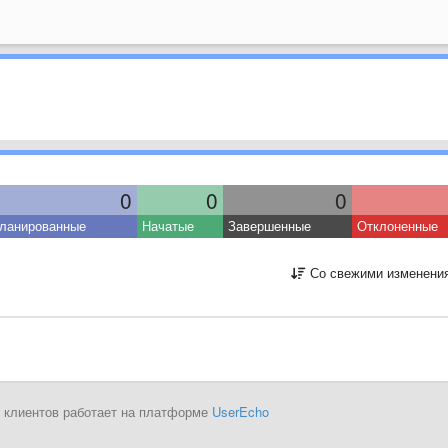
0
0
0
ланированные
Начатые
Завершенные
Отклоненные
Со свежими изменени
 клиентов работает на платформе
UserEcho