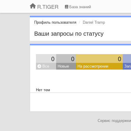
R.TIGER
База знаний
Профиль пользователя
Daniel Tramp
Ваши запросы по статусу
0
0
0
Все
Новые
На рассмотрении
Зап
Нет тем
Сервис поддержки